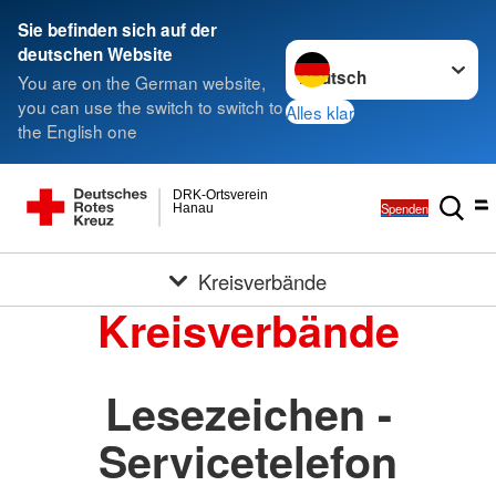
Sie befinden sich auf der
Sprache wechseln zu
deutschen Website
You are on the German website,
you can use the switch to switch to
Alles klar
the English one
DRK-Ortsverein
Spenden
Hanau
Kreisverbände
Kreisverbände
Lesezeichen -
Servicetelefon