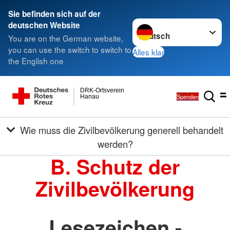
Sie befinden sich auf der
Sprache wechseln zu
deutschen Website
You are on the German website,
you can use the switch to switch to
Alles klar
the English one
DRK-Ortsverein
Spenden
Hanau
Wie muss die Zivilbevölkerung generell behandelt
werden?
B. Schutz der
Zivilbevölkerung
Lesezeichen -