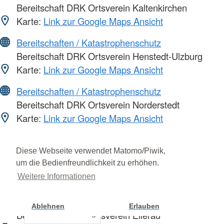
Bereitschaft DRK Ortsverein Kaltenkirchen
Karte:
Link zur Google Maps Ansicht
Bereitschaften / Katastrophenschutz
Bereitschaft DRK Ortsverein Henstedt-Ulzburg
Karte:
Link zur Google Maps Ansicht
Bereitschaften / Katastrophenschutz
Bereitschaft DRK Ortsverein Norderstedt
Karte:
Link zur Google Maps Ansicht
Bereitschaften / Katastrophenschutz
Kreisbereitschaftsleitung DRK Kreisverband
Diese Webseite verwendet Matomo/Piwik,
um die Bedienfreundlichkeit zu erhöhen.
Segeberg
Weitere Informationen
Karte:
Link zur Google Maps Ansicht
Bereitschaften / Katastrophenschutz
Ablehnen
Erlauben
Bereitschaft DRK Ortsverein Ellerau
Cookie Einstellung