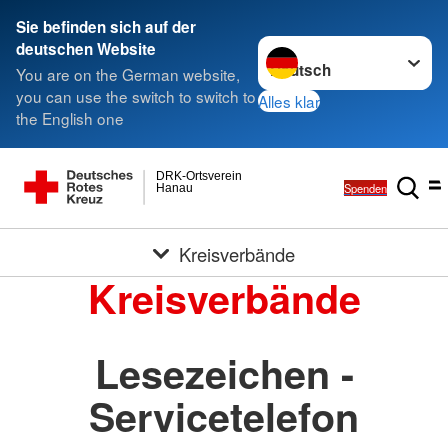
Sie befinden sich auf der
Sprache wechseln zu
deutschen Website
You are on the German website,
you can use the switch to switch to
Alles klar
the English one
DRK-Ortsverein
Spenden
Hanau
Kreisverbände
Kreisverbände
Lesezeichen -
Servicetelefon