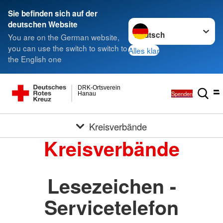
Sie befinden sich auf der
Sprache wechseln zu
deutschen Website
You are on the German website,
you can use the switch to switch to
Alles klar
the English one
DRK-Ortsverein
Spenden
Hanau
Kreisverbände
Kreisverbände
Lesezeichen -
Servicetelefon