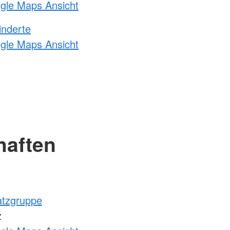
ogle Maps Ansicht
inderte
ogle Maps Ansicht
haften
atzgruppe
z