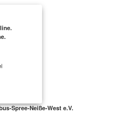
ine.
ne.
i
bus-Spree-Neiße-West e.V.