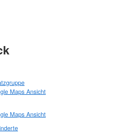
ck
atzgruppe
ogle Maps Ansicht
ogle Maps Ansicht
inderte