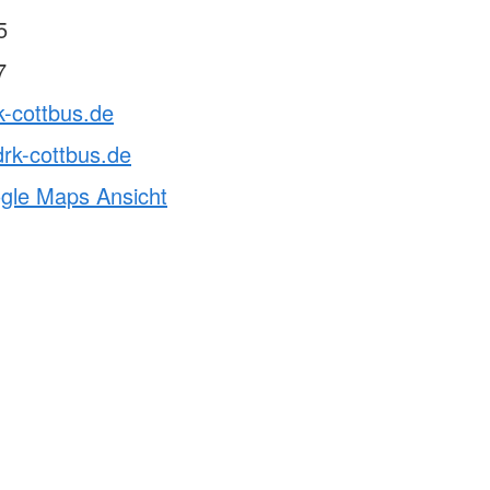
5
7
k-cottbus.de
rk-cottbus.de
ogle Maps Ansicht