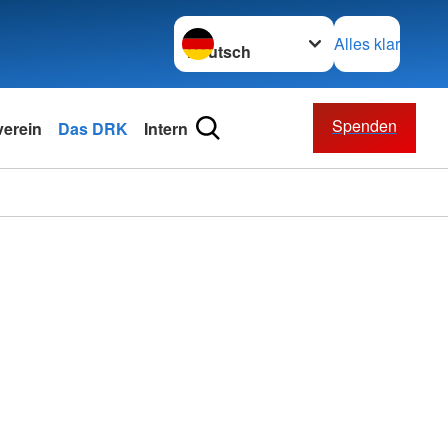
Sprache wechseln zu
Alles klar
Spenden
verein
Das DRK
Intern