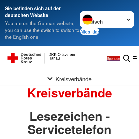
Sie befinden sich auf der
Sprache wechseln zu
deutschen Website
You are on the German website,
you can use the switch to switch to
Alles klar
the English one
DRK-Ortsverein
Spenden
Hanau
Kreisverbände
Kreisverbände
Lesezeichen -
Servicetelefon