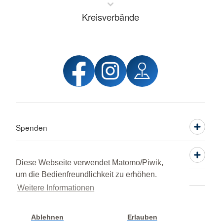
Kreisverbände
Spenden
Mitwirken
Diese Webseite verwendet Matomo/Piwik,
um die Bedienfreundlichkeit zu erhöhen.
Weitere Informationen
Widerruf
Kontakt
Datenschutz
Impressum
© 2026 DRK-Ortsverein Hanau
Ablehnen
Erlauben