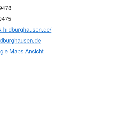
9478
9475
k-hildburghausen.de/
ldburghausen.de
ogle Maps Ansicht