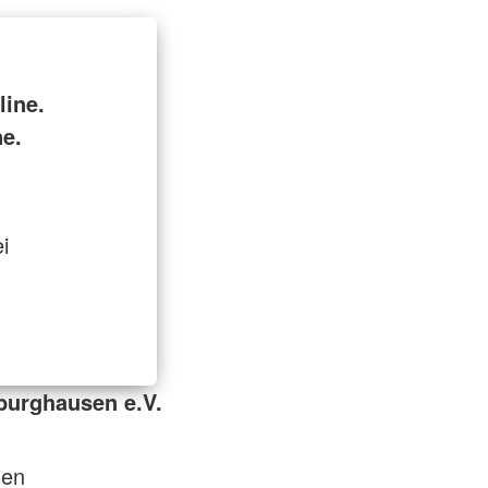
ine.
ne.
i
burghausen e.V.
sen