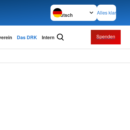
Sprache wechseln zu
Alles klar
Spenden
verein
Das DRK
Intern